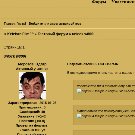
Форум
Участники
Привет, Гость!
Войдите
или
зарегистрируйтесь
.
»
Keichan Film^^
»
Тестовый форум
»
unlock w800i
Страница:
1
unlock w800i
Морозов_Эдгар
Поделиться
2016-01-04 11:37:36
Активный участник
В последнее время очень часто на нашем 
подскажите плиз motorola defy sim fr
Зарегистрирован
: 2015-01-25
Приглашений:
0
Народ помогите пожалуста уже незна
Сообщений:
40
Уважение:
[+0/-0]
Позитив:
[+0/-0]
Провел на форуме:
2 часа 20 минут
Последний визит: