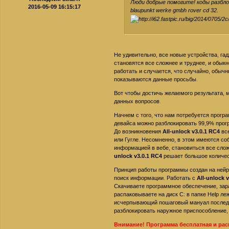
Люди добрые помогите! коды разб
2016-05-09 16:15:17
blaupunkt werke gmbh rover cd 32.
Не удивительно, все новые устройства, га
становятся все сложнее и труднее, и обык
работать и случается, что случайно, обычны
показываются данные просьбы.
Вот чтобы достичь желаемого результата,
данных вопросов.
Начнем с того, что нам потребуется прог
девайса можно разблокировать 99,9% прогр
До возникновения
All-unlock v3.0.1 RC4
все
или Гугле. Несомненно, в этом имеются с
информацией в вебе, становиться все сл
unlock v3.0.1 RC4
решает большое количес
Принцип работы программы создан на нейро
поиск информации. Работать с
All-unlock 
Скачиваете программное обеспечение, зар
распаковываете на диск C: в папке Help ле
исчерпывающий пошаговый мануал последу
разблокировать наружное приспособление,
Внимание! Программа бесплатная и ра