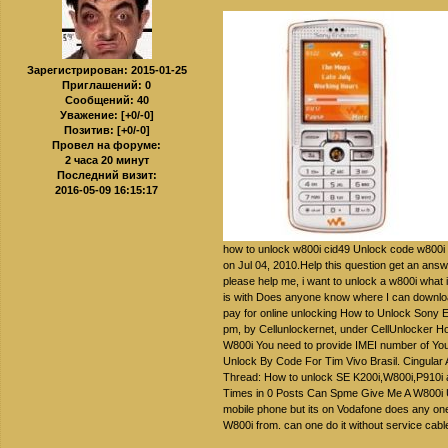
Зарегистрирован
: 2015-01-25
Приглашений:
0
Сообщений:
40
Уважение:
[+0/-0]
Позитив:
[+0/-0]
Провел на форуме:
2 часа 20 минут
Последний визит:
2016-05-09 16:15:17
how to unlock w800i cid49 Unlock code w800i
on Jul 04, 2010.Help this question get an an
please help me, i want to unlock a w800i what 
is with Does anyone know where I can downloa
pay for online unlocking How to Unlock Sony 
pm, by Cellunlockernet, under CellUnlocker H
W800i You need to provide IMEI number of Yo
Unlock By Code For Tim Vivo Brasil. Cingula
Thread: How to unlock SE K200i,W800i,P910i
Times in 0 Posts Can Spme Give Me A W800i U
mobile phone but its on Vodafone does any on
W800i from. can one do it without service cab