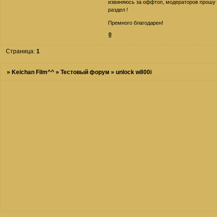
извиняюсь за оффтоп, модераторов прошу 
раздел !
Премного благодарен!
0
Страница:
1
»
Keichan Film^^
»
Тестовый форум
»
unlock w800i