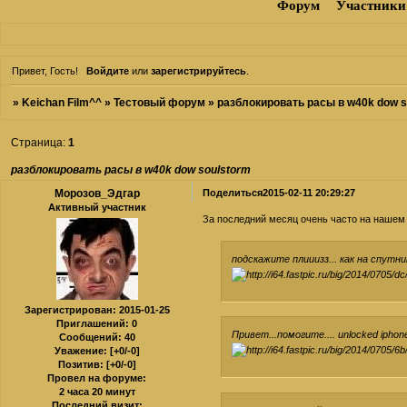
Форум
Участники
Привет, Гость!
Войдите
или
зарегистрируйтесь
.
»
Keichan Film^^
»
Тестовый форум
»
разблокировать расы в w40k dow s
Страница:
1
разблокировать расы в w40k dow soulstorm
Морозов_Эдгар
Поделиться
2015-02-11 20:29:27
Активный участник
За последний месяц очень часто на наше
подскажите плииизз... как на спутн
Зарегистрирован
: 2015-01-25
Приглашений:
0
Привет...помогите.... unlocked iphon
Сообщений:
40
Уважение:
[+0/-0]
Позитив:
[+0/-0]
Провел на форуме:
2 часа 20 минут
Последний визит: