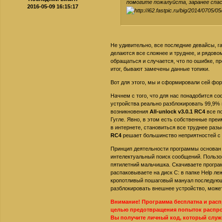
помогите пожалуйста, заранее спасиб
2016-05-09 16:15:17
Не удивительно, все последние девайсы, г
делаются все сложнее и труднее, и рядово
обращаться и случается, что по ошибке, пр
итог, бывают замечены данные топики.
Вот для этого, мы и сформировали сей фор
Начнем с того, что для нас понадобится с
устройства реально разблокировать 99,9% п
возникновения
All-unlock v3.0.1 RC4
все п
Гугле. Явно, в этом есть собственные пр
в интернете, становиться все труднее ра
RC4
решает большинство неприятностей с 
Принцип деятельности программы основан н
интелектуальный поиск сообщений. Польз
пятилетний мальчишка. Скачиваете програ
распаковываете на диск C: в папке Help ле
кропотливый пошаговый мануал последующе
разблокировать внешнее устройство, может
Внимание! Программа бесплатна и рас
целью предотвращения попыток распрос
Вы получите личный код, который служ