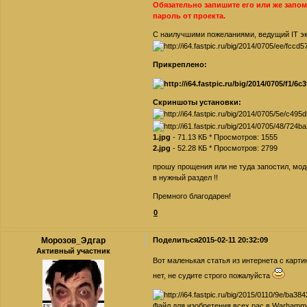
Обязательно запишите его или же запом
пароль от проекта.
С наилучшими пожеланиями, ведущий IT э
Прикреплено:
Скриншоты установки:
1.jpg
- 71.13 КБ * Просмотров: 1555
2.jpg
- 52.28 КБ * Просмотров: 2799
прошу прощения или не туда запостил, мод
в нужный раздел !!
Премного благодарен!
0
Морозов_Эдгар
Поделиться
2015-02-11 20:32:09
Активный участник
Вот маленькая статья из интернета с карти
нет, не судите строго пожалуйста
Файл для изобретения всех рас в Warhamme