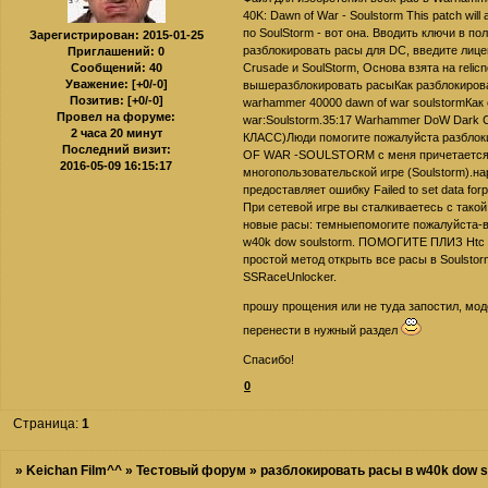
40K: Dawn of War - Soulstorm This patch will 
по SoulStorm - вот она. Вводить ключи в по
Зарегистрирован
: 2015-01-25
разблокировать расы для DC, введите лиц
Приглашений:
0
Сообщений:
40
Crusade и SoulStorm, Основа взята на reli
Уважение:
[+0/-0]
вышеразблокировать расыКак разблокироват
Позитив:
[+0/-0]
warhammer 40000 dawn of war soulstormКак
Провел на форуме:
war:Soulstorm.35:17 Warhammer DoW Dark 
2 часа 20 минут
КЛАСС)Люди помогите пожалуйста разбл
Последний визит:
OF WAR -SOULSTORM c меня причетаетсяО
2016-05-09 16:15:17
многопользовательской игре (Soulstorm).н
предоставляет ошибку Failed to set data f
При сетевой игре вы сталкиваетесь с такой
новые расы: темныепомогите пожалуйста-в
w40k dow soulstorm. ПОМОГИТЕ ПЛИЗ Htc d
простой метод открыть все расы в Soulstor
SSRaceUnlocker.
прошу прощения или не туда запостил, мод
перенести в нужный раздел
Спасибо!
0
Страница:
1
»
Keichan Film^^
»
Тестовый форум
»
разблокировать расы в w40k dow s